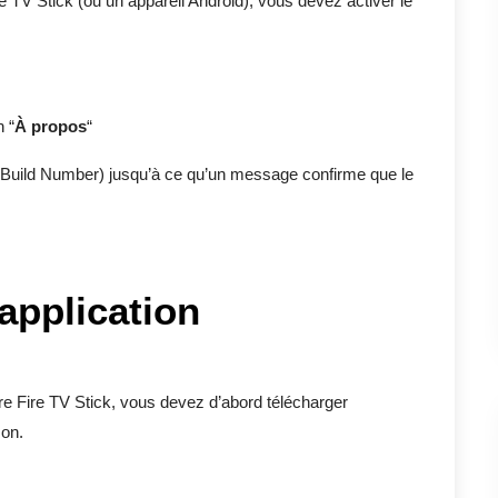
re TV Stick (ou un appareil Android), vous devez activer le
n “
À propos
“
(Build Number) jusqu’à ce qu’un message confirme que le
’application
tre Fire TV Stick, vous devez d’abord télécharger
zon.