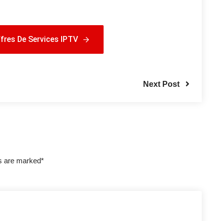
fres De Services IPTV
fres De Services IPTV
Next Post
ds are marked*